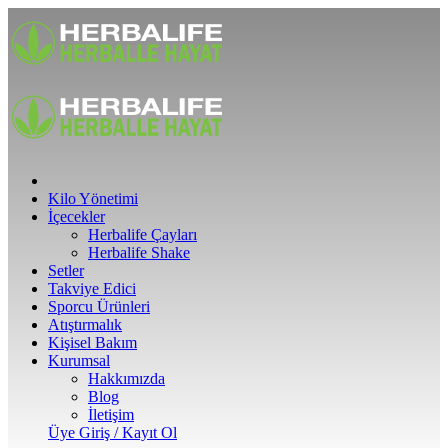
Kilo Yönetimi
İçecekler
Herbalife Çayları
Herbalife Shake
Setler
Takviye Edici
Sporcu Ürünleri
Atıştırmalık
Kişisel Bakım
Kurumsal
Hakkımızda
Blog
İletişim
Üye Giriş / Kayıt Ol