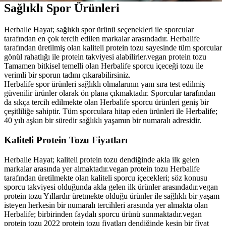
Sağlıklı Spor Ürünleri
Herballe Hayat; sağlıklı spor ürünü seçenekleri ile sporcular
tarafından en çok tercih edilen markalar arasındadır. Herbalife
tarafından üretilmiş olan kaliteli protein tozu sayesinde tüm sporcular
gönül rahatlığı ile protein takviyesi alabilirler.vegan protein tozu
Tamamen bitkisel temelli olan Herbalife sporcu içeceği tozu ile
verimli bir sporun tadını çıkarabilirsiniz.
Herbalife spor ürünleri sağlıklı olmalarının yanı sıra test edilmiş
güvenilir ürünler olarak ön plana çıkmaktadır. Sporcular tarafından
da sıkça tercih edilmekte olan Herbalife sporcu ürünleri geniş bir
çeşitliliğe sahiptir. Tüm sporculara hitap eden ürünleri ile Herbalife;
40 yılı aşkın bir süredir sağlıklı yaşamın bir numaralı adresidir.
Kaliteli Protein Tozu Fiyatları
Herballe Hayat; kaliteli protein tozu dendiğinde akla ilk gelen
markalar arasında yer almaktadır.vegan protein tozu Herbalife
tarafından üretilmekte olan kaliteli sporcu içecekleri; söz konusu
sporcu takviyesi olduğunda akla gelen ilk ürünler arasındadır.vegan
protein tozu Yıllardır üretmekte olduğu ürünler ile sağlıklı bir yaşam
isteyen herkesin bir numaralı tercihleri arasında yer almakta olan
Herbalife; birbirinden faydalı sporcu ürünü sunmaktadır.vegan
protein tozu 2022 protein tozu fiyatları dendiğinde kesin bir fiyat