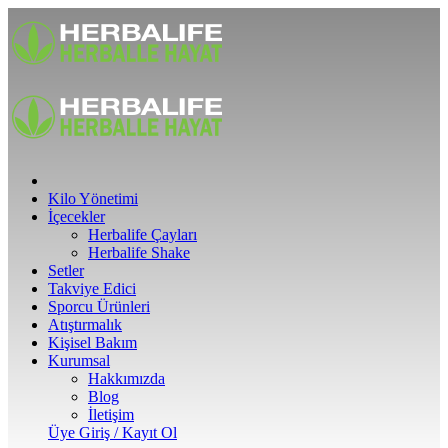
Kilo Yönetimi
İçecekler
Herbalife Çayları
Herbalife Shake
Setler
Takviye Edici
Sporcu Ürünleri
Atıştırmalık
Kişisel Bakım
Kurumsal
Hakkımızda
Blog
İletişim
Üye Giriş / Kayıt Ol