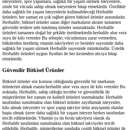
isteyenlere, spor yapanlara, sağlıklı bir yaşam sürmek isteyenlere,
zinde bir vücuda sahip olmak isteyenlere hitap etmektedir. Özellikle
daha sağlıklı bir yaşam isteyenlerin kullanabileceği Herbalife
ürünleri; her zaman en çok rağbet gören bitkisel ürünler arasındadır.
Herbalife; bitkisel ürünler satan diğer markaların aksine tamamen
güvenilir testlere tabi tutulmuş ürünler sunmaktadır. Herbalife
ürünleri tamamen doğal bir şekilde üretilmektedir.herbalife aloe vera
suyu ile kilo verenler Bu sebeple; vücudunuza zarar vermeden,
bitkilerden üretilmiş vitamin takviyeleri ve besinler sayesinde daha
sağlıklı bir yaşam sürmek Herbalife sayesinde mümkündür. Üstelik
Herbalife ürünleri uygun fiyatları ile her kesimden alıcıya hitap
etmektedir.
Güvenilir Bitkisel Ürünler
Bitkisel ürünler söz konusu olduğunda güvenilir bir markanın
ürünlerini almak esastır.herbalife aloe vera suyu ile kilo verenler Bu
noktada, Herbalife, sahip olduğu tecrübe ve güvenilirlik ile
müşterilerine her zaman en kaliteli ürünleri sunmaktadır. Herbalife
tarafından sunulmakta olan bitkisel ürünler zayıflamak isteyenler,
kilo almak isteyenler ve spor yapıp takviye ürün arayışında olanlar
başta olmak üzere daha sağlıklı bir yaşam isteyen herkes tarafından
tercih edilmektedir. Vitamin ya da besin takviyesi olarak da
Herbalife tarafından sunulmakta olan bitkisel takviyeler tercih
edilebilir. Herbalife, müşterilerine sunduğu çeşitli bitkisel ürünler ile