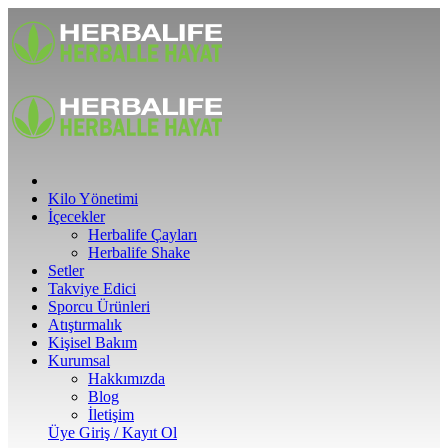
Kilo Yönetimi
İçecekler
Herbalife Çayları
Herbalife Shake
Setler
Takviye Edici
Sporcu Ürünleri
Atıştırmalık
Kişisel Bakım
Kurumsal
Hakkımızda
Blog
İletişim
Üye Giriş / Kayıt Ol